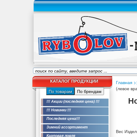
КАТАЛОГ ПРОДУКЦИИ
Главная
>
(левое вр
По товарам
По брендам
Но
!!! Акции (последняя цена) !!!
!!! Новинки !!!
Последняя цена!!!
Зимний ассортимент
Вес Издели
Карповая ловля