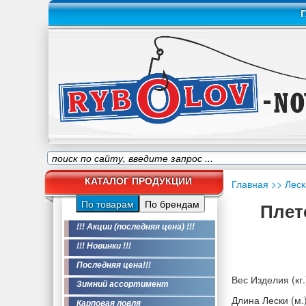
Г
КАТАЛОГ ПРОДУКЦИИ
Главная
>> Леск
По товарам
По брендам
Плет
!!! Акции (последняя цена) !!!
!!! Новинки !!!
Последняя цена!!!
Вес Изделия (кг.
Зимний ассортимент
Длина Лески (м.)
Карповая ловля