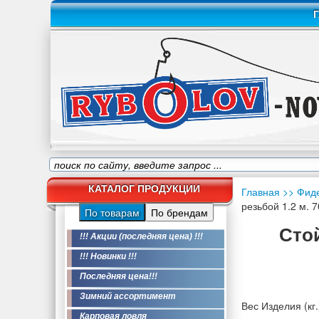
Г
КАТАЛОГ ПРОДУКЦИИ
Главная
>> Фид
резьбой 1.2 м. 
По товарам
По брендам
Сто
!!! Акции (последняя цена) !!!
!!! Новинки !!!
Последняя цена!!!
Зимний ассортимент
Вес Изделия (кг.
Карповая ловля