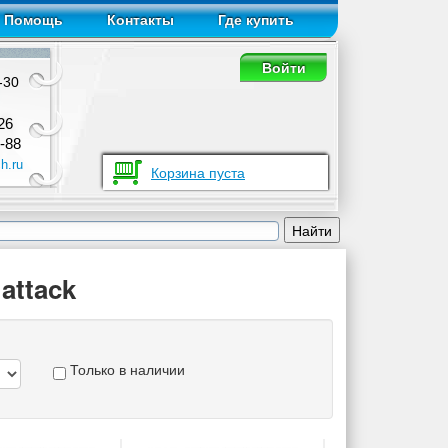
Помощь
Контакты
Где купить
Войти
-30
26
-88
h.ru
Корзина пуста
attack
Только в наличии