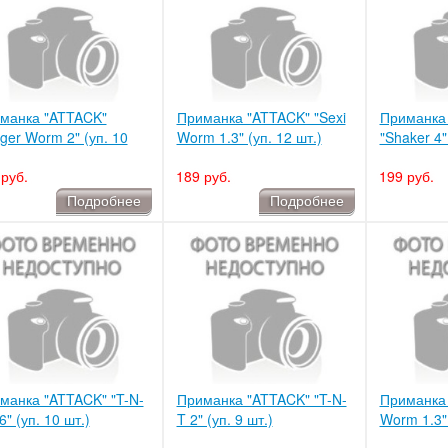
манка "ATTACK"
Приманка "ATTACK" "Sexi
Приманка
nger Worm 2" (уп. 10
Worm 1.3" (уп. 12 шт.)
"Shaker 4" 
руб.
189 руб.
199 руб.
Подробнее
Подробнее
манка "ATTACK" "T-N-
Приманка "ATTACK" "T-N-
Приманка 
6" (уп. 10 шт.)
T 2" (уп. 9 шт.)
Worm 1.3" 