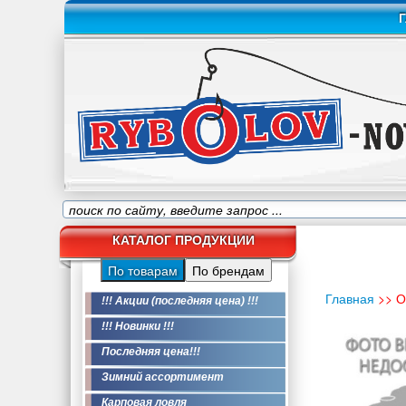
Г
КАТАЛОГ ПРОДУКЦИИ
По товарам
По брендам
Главная
>> 
!!! Акции (последняя цена) !!!
!!! Новинки !!!
Последняя цена!!!
Зимний ассортимент
Карповая ловля