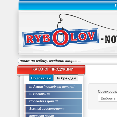
Г
КАТАЛОГ ПРОДУКЦИИ
По товарам
По брендам
!!! Акции (последняя цена) !!!
Сортировк
!!! Новинки !!!
Последняя цена!!!
Зимний ассортимент
Карповая ловля