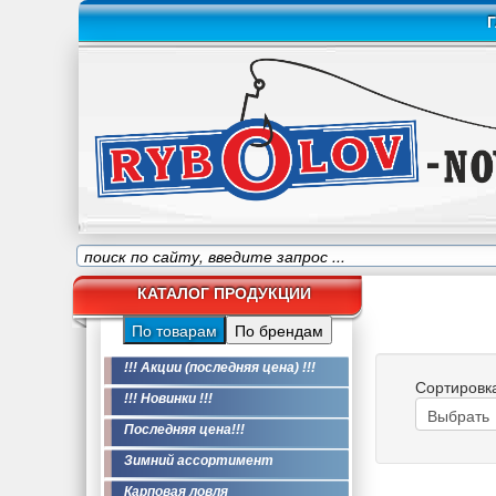
Г
КАТАЛОГ ПРОДУКЦИИ
По товарам
По брендам
!!! Акции (последняя цена) !!!
Сортировк
!!! Новинки !!!
Последняя цена!!!
Зимний ассортимент
Карповая ловля