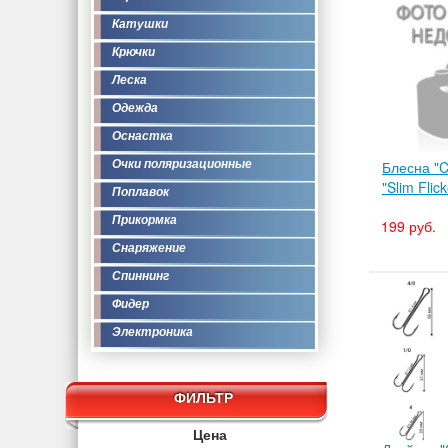
Катушки
Крючки
Леска
Одежда
Оснастка
Очки поляризационные
Блесна "
"Slim Flic
Поплавок
Прикормка
199 руб.
Снаряжение
Спиннинг
Фидер
Электроника
ФИЛЬТР
Цена