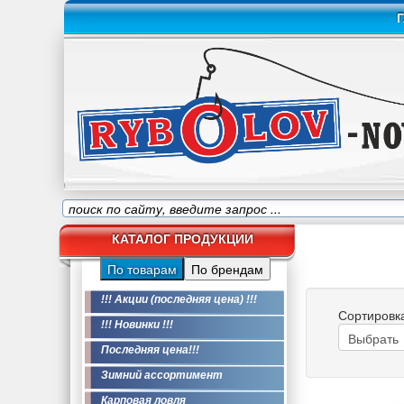
Г
КАТАЛОГ ПРОДУКЦИИ
По товарам
По брендам
!!! Акции (последняя цена) !!!
Сортировк
!!! Новинки !!!
Последняя цена!!!
Зимний ассортимент
Карповая ловля