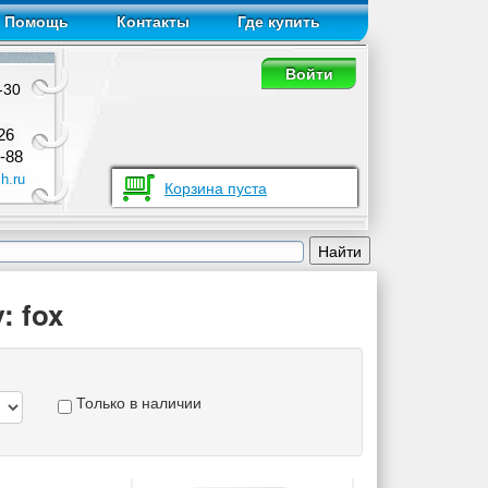
Помощь
Контакты
Где купить
Войти
-30
26
-88
h.ru
Корзина пуста
: fox
Только в наличии