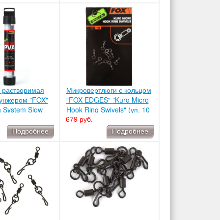
 растворимая
Микровертлюги с кольцом
лунжером "FOX"
"FOX EDGES" "Kuro Micro
 System Slow
Hook Ring Swivels" (уп. 10
679 руб.
4 мм. 7 м.
шт.) CAC586
Подробнее
Подробнее