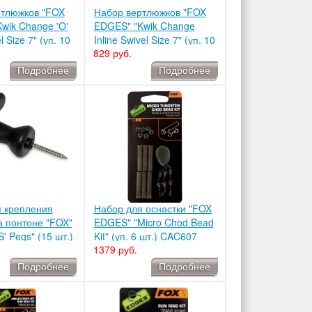
ртлюжков "FOX
Набор вертлюжков "FOX
wik Change 'O'
EDGES" "Kwik Change
l Size 7" (уп. 10
Inline Swivel Size 7" (уп. 10
829 руб.
74
шт.) CAC494
Подробнее
Подробнее
 крепления
Набор для оснастки "FOX
а понтоне "FOX"
EDGES" "Micro Chod Bead
S' Pegs" (15 шт.)
Kit" (уп. 6 шт.) CAC607
1379 руб.
Подробнее
Подробнее