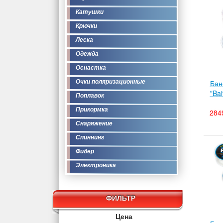
Катушки
Крючки
Леска
Одежда
Оснастка
Очки поляризационные
Бан
"Ba
Поплавок
Прикормка
284
Снаряжение
Спиннинг
Фидер
Электроника
ФИЛЬТР
Цена