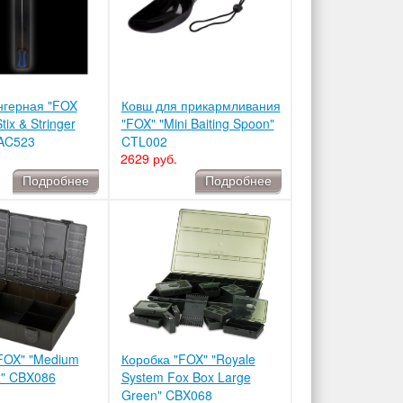
нгерная "FOX
Ковш для прикармливания
ix & Stringer
"FOX" "Mini Baiting Spoon"
CAC523
CTL002
2629 руб.
Подробнее
Подробнее
FOX" "Medium
Коробка "FOX" "Royale
x" CBX086
System Fox Box Large
Green" CBX068