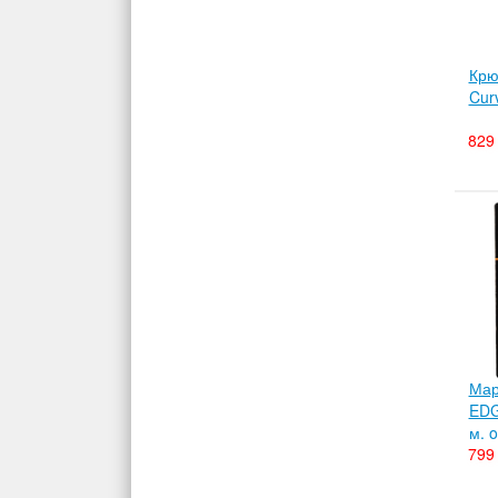
Крю
Cur
829 
Мар
EDG
м. 
799 