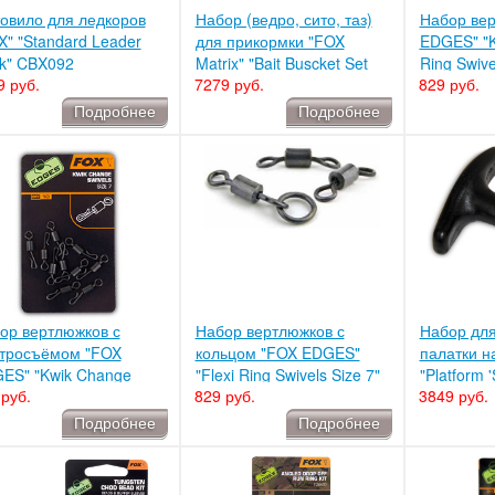
овило для ледкоров
Набор (ведро, сито, таз)
Набор ве
X" "Standard Leader
для прикормки "FOX
EDGES" "K
k" CBX092
Matrix" "Bait Buscket Set
Ring Swive
9 руб.
7279 руб.
829 руб.
(Lime)" GBT020
шт.) CAC6
Подробнее
Подробнее
ор вертлюжков с
Набор вертлюжков с
Набор для
тросъёмом "FOX
кольцом "FOX EDGES"
палатки н
ES" "Kwik Change
"Flexi Ring Swivels Size 7"
"Platform '
руб.
829 руб.
3849 руб.
els" (уп. 10 шт.)
(уп. 10 шт.) CAC528
CUM142
485
Подробнее
Подробнее