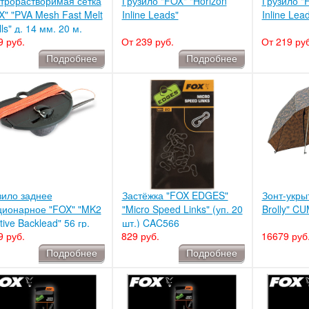
трорастворимая сетка
Грузило "FOX" "Horizon
Грузило "F
X" "PVA Mesh Fast Melt
Inline Leads"
Inline Lea
lls" д. 14 мм. 20 м.
9 руб.
От 239 руб.
От 219 руб
071
Подробнее
Подробнее
зило заднее
Застёжка "FOX EDGES"
Зонт-укры
ционарное "FOX" "MK2
"Micro Speed Links" (уп. 20
Brolly" C
ive Backlead" 56 гр.
шт.) CAC566
9 руб.
829 руб.
16679 руб
W002
Подробнее
Подробнее