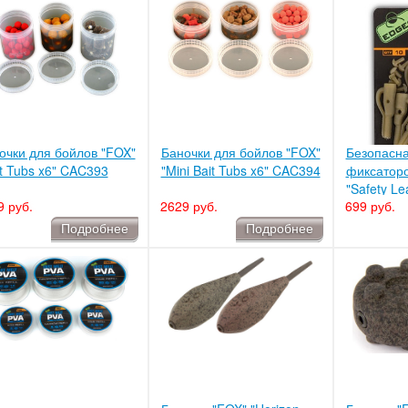
очки для бойлов "FOX"
Баночки для бойлов "FOX"
Безопасна
it Tubs x6" CAC393
"Mini Bait Tubs x6" CAC394
фиксатор
"Safety Le
9 руб.
2629 руб.
699 руб.
Size 7" C
Подробнее
Подробнее