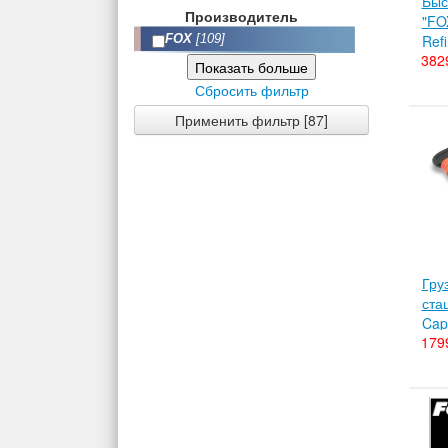
Быс
Производитель
"FO
FOX
[109]
Refi
382
CPV
Показать больше
Сбросить фильтр
Применить фильтр [87]
Гру
ста
Capt
179
CB