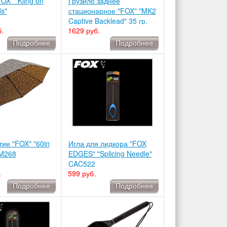
OX" "Kling on
Грузило заднее
ds"
стационарное "FOX" "MK2
Captive Backlead" 35 гр.
.
1629 руб.
Подробнее
Подробнее
тие "FOX" "60in
Игла для лидкора "FOX
UM268
EDGES" "Splicing Needle"
CAC522
.
599 руб.
Подробнее
Подробнее