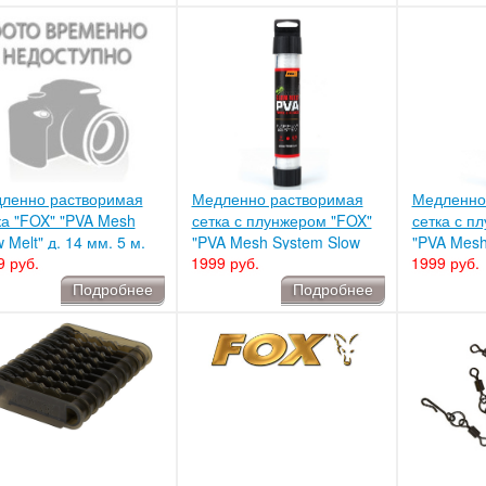
ленно растворимая
Медленно растворимая
Медленно
ка "FOX" "PVA Mesh
сетка с плунжером "FOX"
сетка с п
 Melt" д. 14 мм. 5 м.
"PVA Mesh System Slow
"PVA Mesh
9 руб.
1999 руб.
1999 руб.
077
Melt Narrow" ш.25 мм. 7 м.
Melt" д. 1
CPV073
CPV074
Подробнее
Подробнее