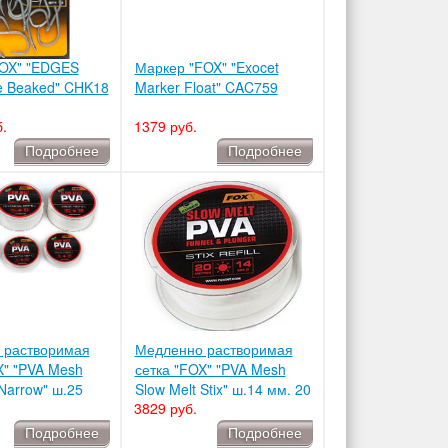
FOX" "EDGES
Маркер "FOX" "Exocet
e Beaked" CHK18
Marker Float" CAC759
.
1379 руб.
Подробнее
Подробнее
 растворимая
Медленно растворимая
X" "PVA Mesh
сетка "FOX" "PVA Mesh
 Narrow" ш.25
Slow Melt Stix" ш.14 мм. 20
3829 руб.
 CPV079
м. CPV080
Подробнее
Подробнее