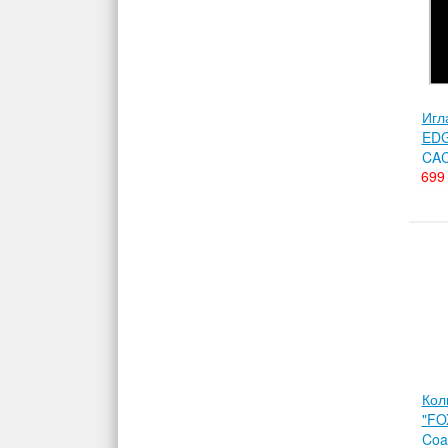
Игл
EDG
CAC
699 
Кол
"FO
Coat