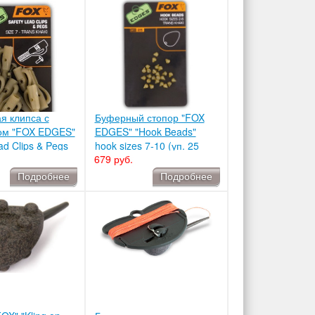
я клипса с
Буферный стопор "FOX
ом "FOX EDGES"
EDGES" "Hook Beads"
ad Clips & Pegs
hook sizes 7-10 (уп. 25
679 руб.
AC477
шт.) CAC482
Подробнее
Подробнее