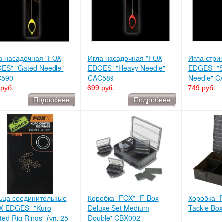
а насадочная "FOX
Игла насадочная "FOX
Игла стри
ES" "Gated Needle"
EDGES" "Heavy Needle"
EDGES" "St
590
CAC589
Needle" 
руб.
699 руб.
749 руб.
Подробнее
Подробнее
ьца соединительные
Коробка "FOX" "F-Box
Коробка "
X EDGES" "Kuro
Deluxe Set Medium
Tackle Bo
ed Rig Rings" (уп. 25
Double" CBX002