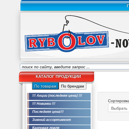
Г
КАТАЛОГ ПРОДУКЦИИ
По товарам
По брендам
!!! Акции (последняя цена) !!!
Сортировк
!!! Новинки !!!
Последняя цена!!!
Зимний ассортимент
Карповая ловля