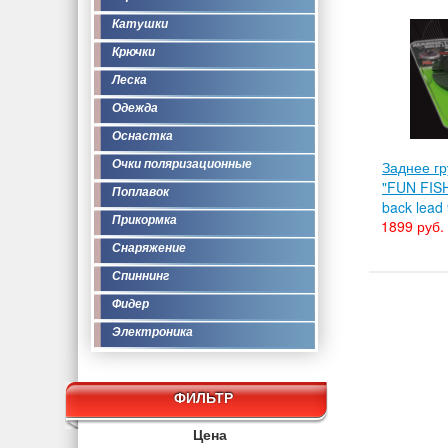
Катушки
Крючки
Леска
Одежда
Оснастка
Очки поляризационные
Заднее г
"FUN FISH
Поплавок
back lead 
Прикормка
1899 руб.
Снаряжение
Спиннинг
Фидер
Электроника
ФИЛЬТР
Цена