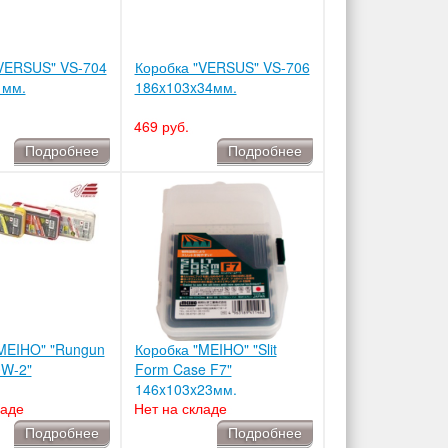
VERSUS" VS-704
Коробка "VERSUS" VS-706
1мм.
186x103x34мм.
469 руб.
Подробнее
Подробнее
MEIHO" "Rungun
Коробка "MEIHO" "Slit
0W-2"
Form Case F7"
146x103x23мм.
ладе
Нет на складе
Подробнее
Подробнее