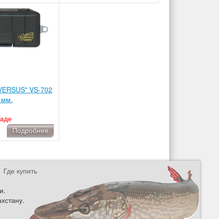
VERSUS" VS-702
1мм.
ладе
Подробнее
Где купить
и.
ахстану.