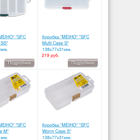
MEIHO" "SFC
Коробка "MEIHO" "SFC
 SS"
Multi Case S"
3мм.
138х77х31мм.
219 руб.
Подробнее
Подробнее
MEIHO" "SFC
Коробка "MEIHO" "SFC
e M"
Worm Case S"
1мм.
138х77х31мм.