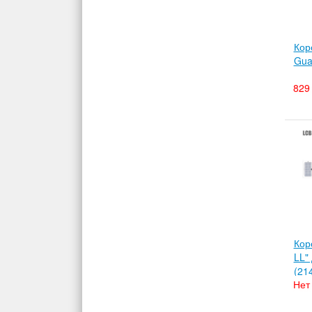
Кор
Gua
829 
Кор
LL"
(21
Нет