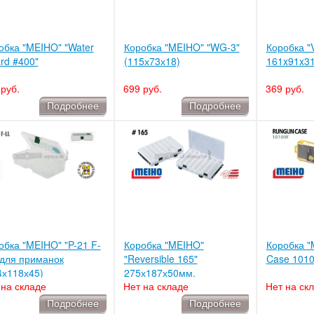
обка "MEIHO" "Water
Коробка "MEIHO" "WG-3"
Коробка "
rd #400"
(115х73х18)
161x91x3
руб.
699 руб.
369 руб.
Подробнее
Подробнее
обка "MEIHO" "P-21 F-
Коробка "MEIHO"
Коробка "
 для приманок
"Reversible 165"
Case 101
4х118х45)
275х187х50мм.
 на складе
Нет на складе
Нет на ск
Подробнее
Подробнее