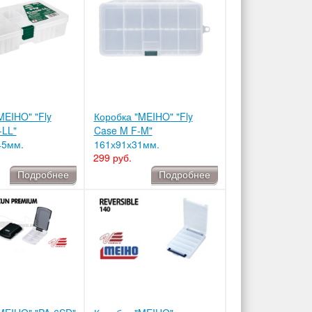
MEIHO" "Fly
Коробка "MEIHO" "Fly
-LL"
Case M F-M"
45мм.
161х91х31мм.
299 руб.
Подробнее
Подробнее