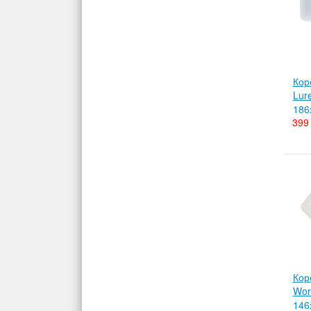
Кор
Lur
186
399 
Кор
Wor
146