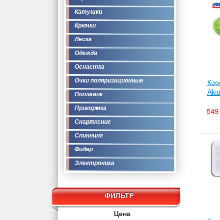
Катушки
Крючки
Леска
Одежда
Оснастка
Очки поляризационные
Кор
Aki
Поплавок
Прикормка
549 
Снаряжение
Спиннинг
Фидер
Электроника
ФИЛЬТР
Цена