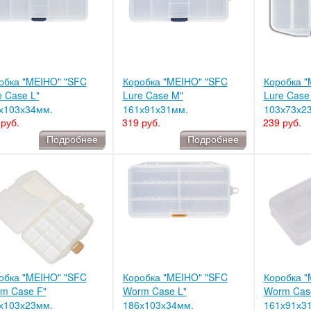
обка "MEIHO" "SFC
Коробка "MEIHO" "SFC
Коробка "
e Case L"
Lure Case M"
Lure Case
х103х34мм.
161х91х31мм.
103х73х2
руб.
319 руб.
239 руб.
Подробнее
Подробнее
обка "MEIHO" "SFC
Коробка "MEIHO" "SFC
Коробка "
m Case F"
Worm Case L"
Worm Cas
х103х23мм.
186х103х34мм.
161х91х3