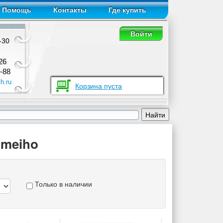
Помощь
Контакты
Где купить
Войти
-30
26
-88
h.ru
Корзина пуста
 meiho
Только в наличии