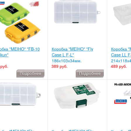
обка "MEIHO" "FB-10
Коробка "MEIHO" "Fly
Коробка "
okun"
Case L F-L"
Case LL F
186х103х34мм.
214х118х
руб.
389 руб.
489 руб.
Подробнее
Подробнее