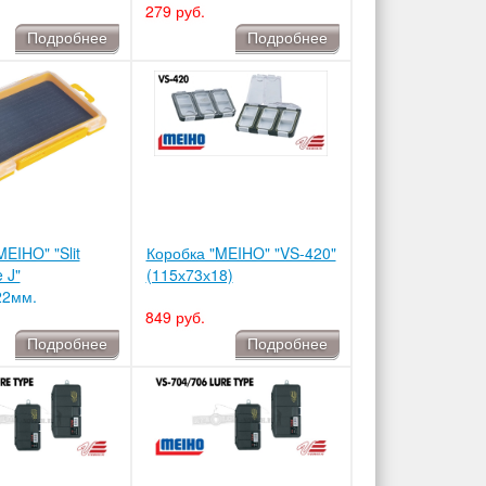
279 руб.
Подробнее
Подробнее
EIHO" "Slit
Коробка "MEIHO" "VS-420"
 J"
(115х73х18)
22мм.
849 руб.
Подробнее
Подробнее