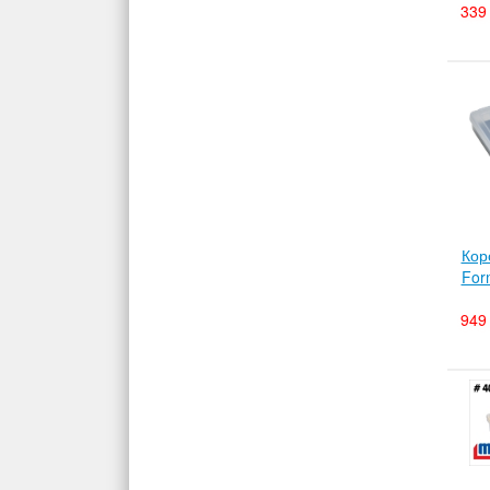
339 
Кор
For
949 