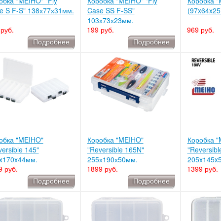
обка "MEIHO" "Fly
Коробка "MEIHO" "Fly
Коробка "
e S F-S" 138х77х31мм.
Case SS F-SS"
(97x64x25
103х73х23мм.
руб.
199 руб.
969 руб.
Подробнее
Подробнее
обка "MEIHO"
Коробка "MEIHO"
Коробка "
ersible 145"
"Reversible 165N"
"Reversibl
x170x44мм.
255х190х50мм.
205x145x5
9 руб.
1899 руб.
1399 руб.
Подробнее
Подробнее