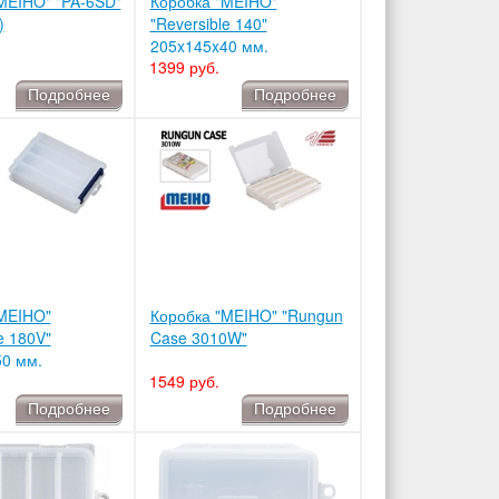
MEIHO" "PA-6SD"
Коробка "MEIHO"
)
"Reversible 140"
205x145x40 мм.
1399 руб.
Подробнее
Подробнее
MEIHO"
Коробка "MEIHO" "Rungun
e 180V"
Case 3010W"
0 мм.
1549 руб.
Подробнее
Подробнее