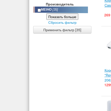
Кор
Производитель
Cas
MEIHO
[35]
269 
Показать больше
Сбросить фильтр
Применить фильтр [35]
Кор
"Rev
206
129