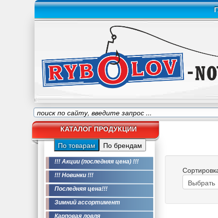
Г
КАТАЛОГ ПРОДУКЦИИ
По товарам
По брендам
!!! Акции (последняя цена) !!!
Сортировк
!!! Новинки !!!
Последняя цена!!!
Зимний ассортимент
Карповая ловля