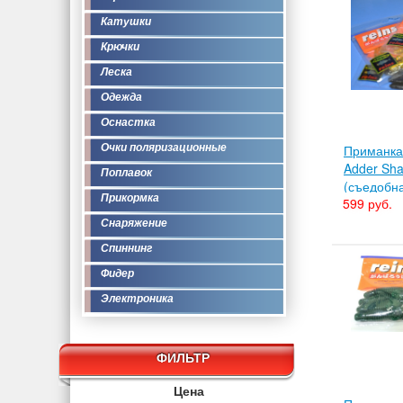
Катушки
Крючки
Леска
Одежда
Оснастка
Очки поляризационные
Приманка 
Adder Shad
Поплавок
(съедобн
Прикормка
599 руб.
Снаряжение
Спиннинг
Фидер
Электроника
ФИЛЬТР
Цена