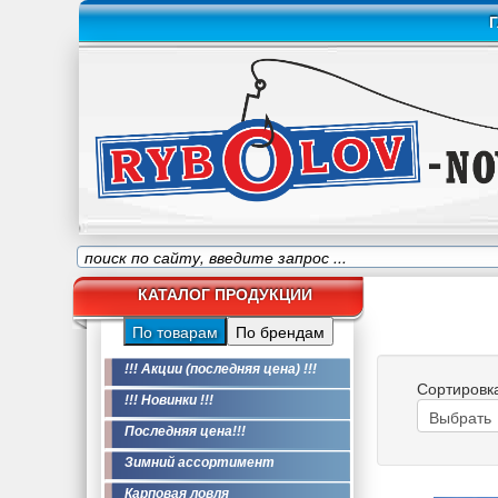
Г
КАТАЛОГ ПРОДУКЦИИ
По товарам
По брендам
!!! Акции (последняя цена) !!!
Сортировк
!!! Новинки !!!
Последняя цена!!!
Зимний ассортимент
Карповая ловля