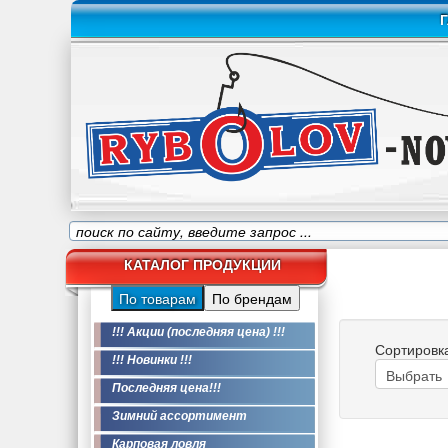
Г
КАТАЛОГ ПРОДУКЦИИ
По товарам
По брендам
!!! Акции (последняя цена) !!!
Сортировк
!!! Новинки !!!
Последняя цена!!!
Зимний ассортимент
Карповая ловля