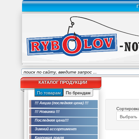
Г
КАТАЛОГ ПРОДУКЦИИ
По товарам
По брендам
!!! Акции (последняя цена) !!!
Сортировк
!!! Новинки !!!
Последняя цена!!!
Зимний ассортимент
Карповая ловля