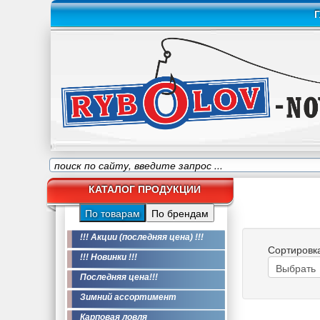
Г
КАТАЛОГ ПРОДУКЦИИ
По товарам
По брендам
!!! Акции (последняя цена) !!!
Сортировк
!!! Новинки !!!
Последняя цена!!!
Зимний ассортимент
Карповая ловля