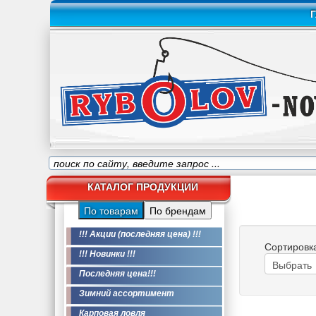
Г
КАТАЛОГ ПРОДУКЦИИ
По товарам
По брендам
!!! Акции (последняя цена) !!!
Сортировк
!!! Новинки !!!
Последняя цена!!!
Зимний ассортимент
Карповая ловля