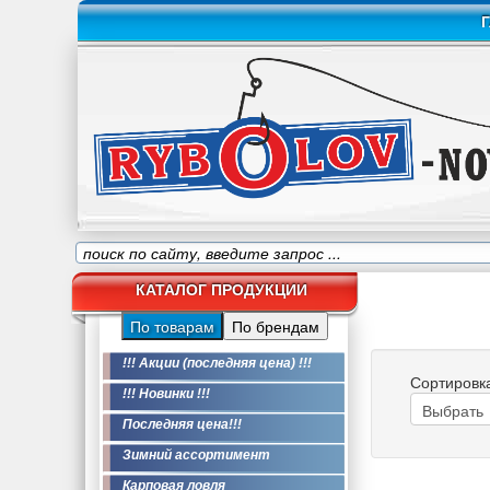
Г
КАТАЛОГ ПРОДУКЦИИ
По товарам
По брендам
!!! Акции (последняя цена) !!!
Сортировк
!!! Новинки !!!
Последняя цена!!!
Зимний ассортимент
Карповая ловля