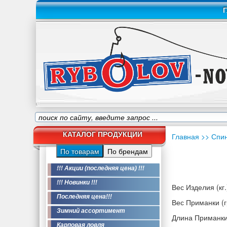
Г
КАТАЛОГ ПРОДУКЦИИ
Главная
>> Спи
По товарам
По брендам
!!! Акции (последняя цена) !!!
!!! Новинки !!!
Вес Изделия (кг.
Последняя цена!!!
Вес Приманки (гр
Зимний ассортимент
Длина Приманки
Карповая ловля