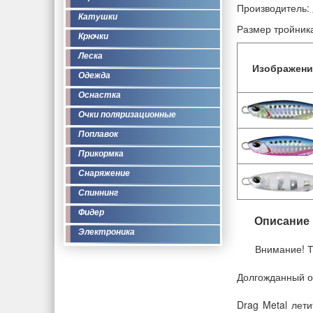
Производитель:
Катушки
Размер тройник
Крючки
Леска
Изображени
Одежда
Оснастка
Очки поляризационные
Поплавок
Прикормка
Снаряжение
Спиннинг
Фидер
Описание
Электроника
Внимание! Т
Долгожданный от
Drag Metal лети