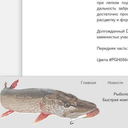
при легком по
дальность заб
достаточно про
расцветку и фо
Долгожданный Dr
каменистых учас
Передняя часть:
Цвета #PGH0564
Главная
Новости
Рыболов
Быстрая комп