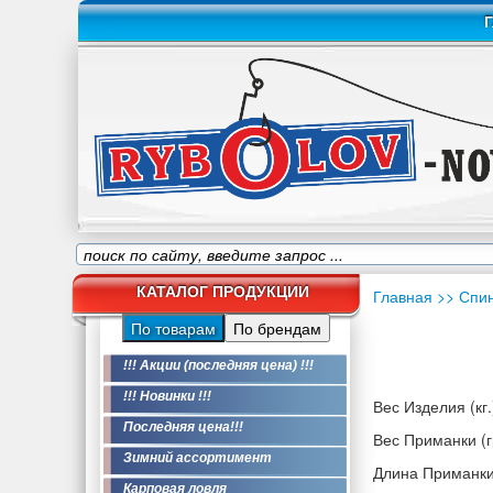
Г
КАТАЛОГ ПРОДУКЦИИ
Главная
>> Спи
По товарам
По брендам
!!! Акции (последняя цена) !!!
!!! Новинки !!!
Вес Изделия (кг.
Последняя цена!!!
Вес Приманки (гр
Зимний ассортимент
Длина Приманки
Карповая ловля