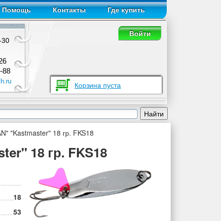
Помощь
Контакты
Где купить
Войти
-30
26
-88
h.ru
Корзина пуста
" "Kastmaster" 18 гр. FKS18
er" 18 гр. FKS18
18
53