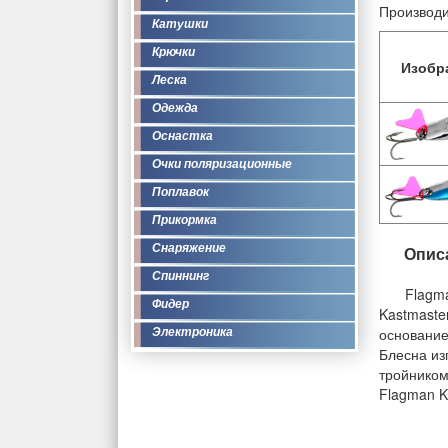
Производи
Катушки
Крючки
Изобр
Леска
Одежда
Оснастка
Очки поляризационные
Поплавок
Прикормка
Снаряжение
Опис
Спиннинг
Flagm
Фидер
Kastmaste
основание
Электроника
Блесна из
тройником
Flagman K