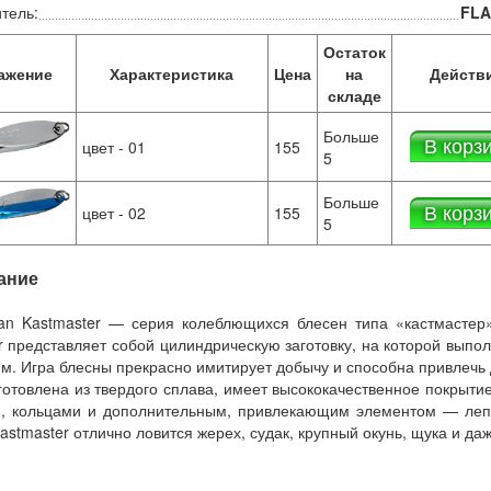
тель:
FL
Остаток
ажение
Характеристика
Цена
на
Действ
складе
Больше
В корз
цвет - 01
155
5
Больше
В корз
цвет - 02
155
5
ание
an Kastmaster — серия колеблющихся блесен типа «кастмастер»
r представляет собой цилиндрическую заготовку, на которой выпол
м. Игра блесны прекрасно имитирует добычу и способна привлечь
готовлена из твердого сплава, имеет высококачественное покрыти
, кольцами и дополнительным, привлекающим элементом — лепес
astmaster отлично ловится жерех, судак, крупный окунь, щука и даж