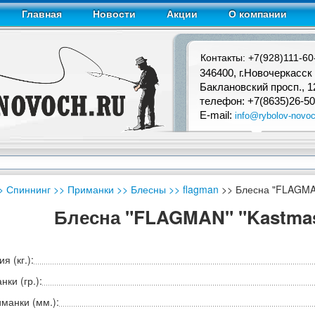
Главная
Новости
Акции
О компании
Контакты: +7(928)111-60
346400, г.Новочеркасск
Баклановский просп., 1
телефон: +7(8635)26-50
E-mail:
info@rybolov-novoc
> Спиннинг
>> Приманки
>> Блесны
>> flagman
>> Блесна "FLAGMAN
Блесна "FLAGMAN" "Kastmast
я (кг.):
ки (гр.):
манки (мм.):