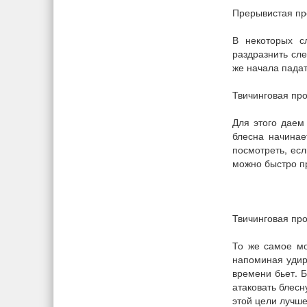
Прерывистая пр
В некоторых с
раздразнить сле
же начала падат
Твичинговая пр
Для этого даем
блесна начинае
посмотреть, есл
можно быстро пр
Твичинговая про
То же самое мо
напоминая удир
времени бьет. Б
атаковать блесн
этой цели лучше