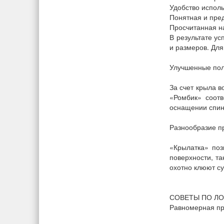
Удобство испол
Понятная и пред
Просчитанная н
В результате у
и размеров. Для
Улучшенные пол
За счет крыла в
«Ромбик» соот
оснащении спинн
Разнообразие п
«Крылатка» поз
поверхности, та
охотно клюют су
СОВЕТЫ ПО ЛО
Равномерная пр