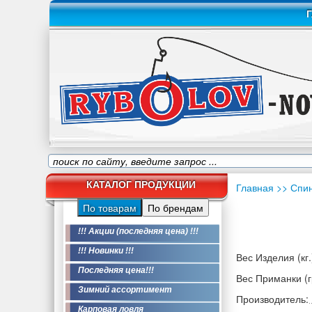
Г
КАТАЛОГ ПРОДУКЦИИ
Главная
>> Спи
По товарам
По брендам
!!! Акции (последняя цена) !!!
!!! Новинки !!!
Вес Изделия (кг.
Последняя цена!!!
Вес Приманки (гр
Зимний ассортимент
Производитель:
Карповая ловля