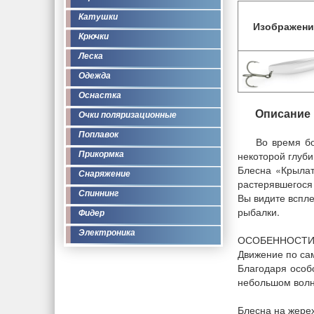
Катушки
Изображени
Крючки
Леска
Одежда
Оснастка
Описание
Очки поляризационные
Поплавок
Во время бо
некоторой глуби
Прикормка
Блесна «Крылат
Снаряжение
растерявшегося 
Спиннинг
Вы видите вспл
рыбалки.
Фидер
Электроника
ОСОБЕННОСТ
Движение по са
Благодаря особ
небольшом волн
Блесна на жере