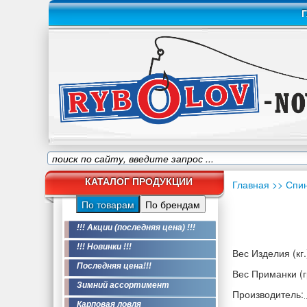
Г
КАТАЛОГ ПРОДУКЦИИ
Главная
>> Спи
По товарам
По брендам
!!! Акции (последняя цена) !!!
!!! Новинки !!!
Вес Изделия (кг.
Последняя цена!!!
Вес Приманки (гр
Зимний ассортимент
Производитель:
Карповая ловля