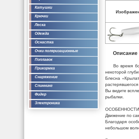
Катушки
Изображе
Крючки
Леска
Одежда
Оснастка
Очки поляризационные
Описание
Поплавок
Во время бо
Прикормка
некоторой глуби
Снаряжение
Блесна «Крылат
растерявшегося 
Спиннинг
Вы видите вспл
Фидер
рыбалки.
Электроника
ОСОБЕННОСТ
Движение по са
Благодаря особ
небольшом волн