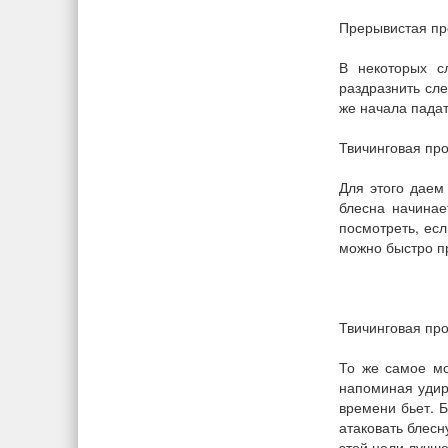
Прерывистая пр
В некоторых с
раздразнить сле
же начала падат
Твичинговая пр
Для этого даем
блесна начинае
посмотреть, есл
можно быстро пр
Твичинговая про
То же самое мо
напоминая удир
времени бьет. Б
атаковать блесн
этой цели лучше