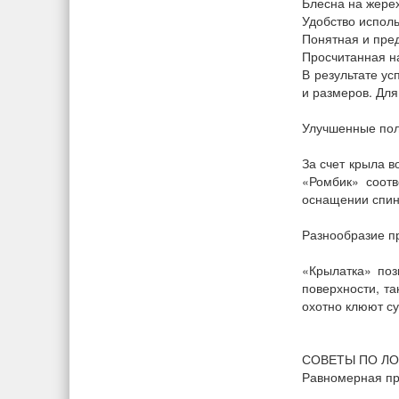
Блесна на жере
Удобство испол
Понятная и пред
Просчитанная н
В результате у
и размеров. Для
Улучшенные пол
За счет крыла в
«Ромбик» соот
оснащении спинн
Разнообразие п
«Крылатка» поз
поверхности, та
охотно клюют су
СОВЕТЫ ПО ЛО
Равномерная пр