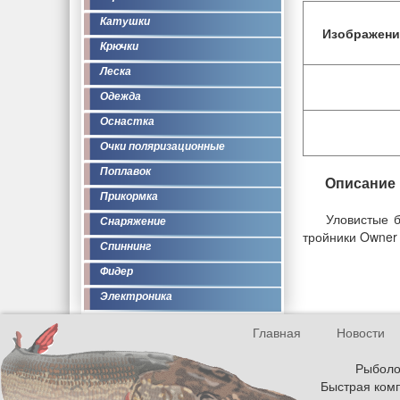
Катушки
Изображени
Крючки
Леска
Одежда
Оснастка
Очки поляризационные
Поплавок
Описание
Прикормка
Уловистые б
Снаряжение
тройники Owner
Спиннинг
Фидер
Электроника
Главная
Новости
Рыболов
Быстрая комп