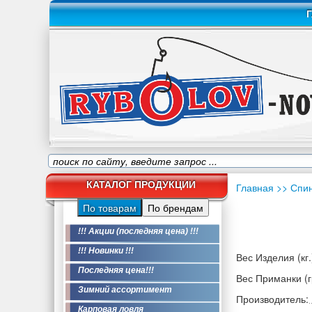
Г
КАТАЛОГ ПРОДУКЦИИ
Главная
>> Спи
По товарам
По брендам
!!! Акции (последняя цена) !!!
!!! Новинки !!!
Вес Изделия (кг.
Последняя цена!!!
Вес Приманки (гр
Зимний ассортимент
Производитель:
Карповая ловля