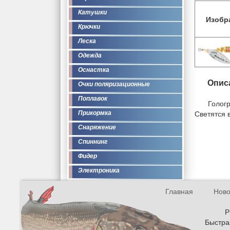
Катушки
Изобр
Крючки
Леска
Одежда
Оснастка
Опис
Очки поляризационные
Поплавок
Голог
Светятся 
Прикормка
Снаряжение
Спиннинг
Фидер
Электроника
Главная
Ново
Р
Быстрая