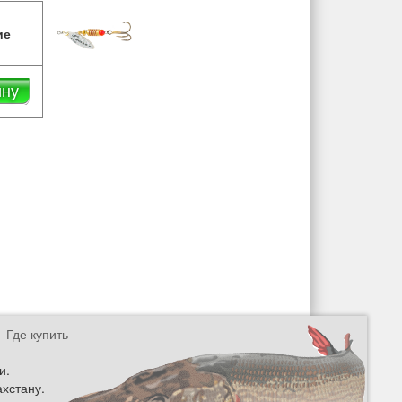
ие
ину
Где купить
и.
ахстану.