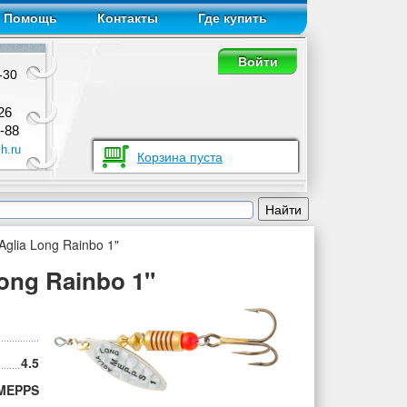
Помощь
Контакты
Где купить
Войти
-30
26
-88
h.ru
Корзина пуста
glia Long Rainbo 1"
ong Rainbo 1"
4.5
MEPPS