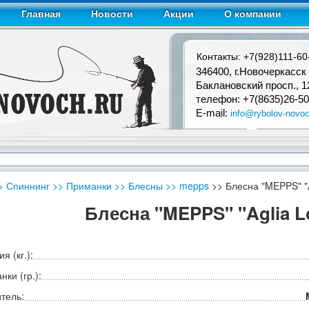
Главная
Новости
Акции
О компании
Контакты: +7(928)111-60
346400, г.Новочеркасск
Баклановский просп., 1
телефон: +7(8635)26-50
E-mail:
info@rybolov-novoc
> Спиннинг
>> Приманки
>> Блесны
>> mepps
>> Блесна "MEPPS" "A
Блесна "MEPPS" "Aglia L
я (кг.):
ки (гр.):
тель: