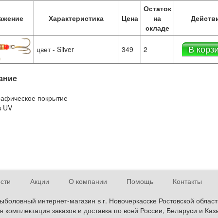
Остаток
ажение
Характеристика
Цена
на
Действ
складе
В корз
цвет - Silver
349
2
ание
рафическое покрытие
в UV
сти
Акции
О компании
Помощь
Контакты
ыболовный интернет-магазин в г. Новочеркасске Ростовской област
 комплектация заказов и доставка по всей России, Беларуси и Каз