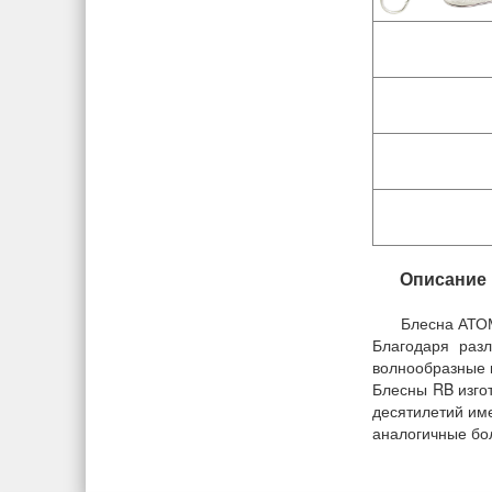
Описание
Блесна АТОМ
Благодаря раз
волнообразные к
Блесны RB изго
десятилетий им
аналогичные бо