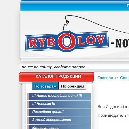
Г
КАТАЛОГ ПРОДУКЦИИ
Главная
>> Спи
По товарам
По брендам
!!! Акции (последняя цена) !!!
!!! Новинки !!!
Вес Изделия (кг.
Последняя цена!!!
Производитель:
Зимний ассортимент
Карповая ловля