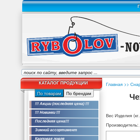
Г
КАТАЛОГ ПРОДУКЦИИ
Главная
>> Сна
По товарам
По брендам
Че
!!! Акции (последняя цена) !!!
!!! Новинки !!!
Вес Изделия (кг.
Последняя цена!!!
Производитель:
Зимний ассортимент
Карповая ловля