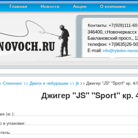
Главная
Новости
Акции
О компании
Контакты: +7(928)111-60
346400, г.Новочеркасск
Баклановский просп., 1
телефон: +7(8635)26-50
E-mail:
info@rybolov-novoc
> Спиннинг
>> Джиги и чебурашки
>> js
>> Джигер "JS" "Sport" кр. 4/0
Джигер "JS" "Sport" кр. 4
я (кг.):
 в упаковке:
тель: