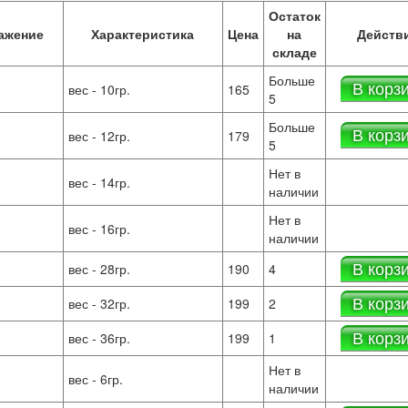
Остаток
ажение
Характеристика
Цена
на
Действ
складе
Больше
В корз
вес - 10гр.
165
5
Больше
В корз
вес - 12гр.
179
5
Нет в
вес - 14гр.
наличии
Нет в
вес - 16гр.
наличии
В корз
вес - 28гр.
190
4
В корз
вес - 32гр.
199
2
В корз
вес - 36гр.
199
1
Нет в
вес - 6гр.
наличии