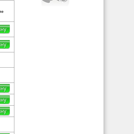
ие
ину
ину
ину
ину
ину