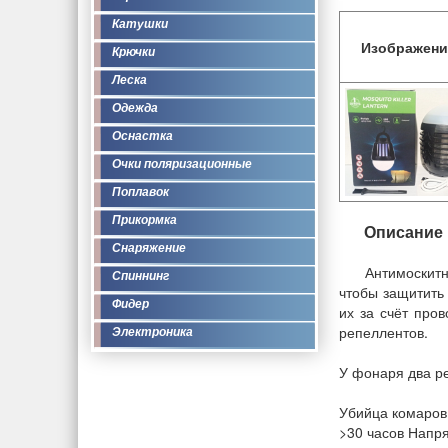
Катушки
Изображени
Крючки
Леска
Одежда
Оснастка
Очки поляризационные
Поплавок
Прикормка
Описание
Снаряжение
Антимоскитн
Спиннинг
чтобы защитить
Фидер
их за счёт про
репеллентов.
Электроника
У фонаря два р
Убийца комаров
>30 часов Напря