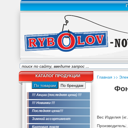
Г
КАТАЛОГ ПРОДУКЦИИ
Главная
>> Эле
По товарам
По брендам
Фон
!!! Акции (последняя цена) !!!
!!! Новинки !!!
Последняя цена!!!
Вес Изделия (кг.
Зимний ассортимент
Производитель:
Карповая ловля