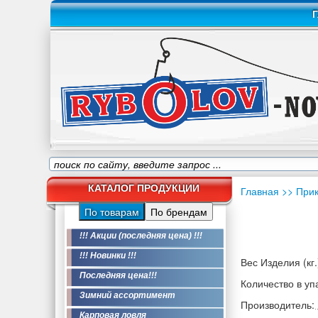
Г
КАТАЛОГ ПРОДУКЦИИ
Главная
>> При
По товарам
По брендам
!!! Акции (последняя цена) !!!
!!! Новинки !!!
Вес Изделия (кг.
Последняя цена!!!
Количество в уп
Зимний ассортимент
Производитель:
Карповая ловля