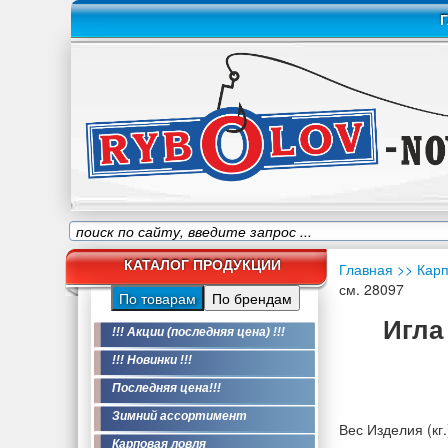
Г
КАТАЛОГ ПРОДУКЦИИ
Главная
>> Кар
см. 28097
По товарам
По брендам
Игла
!!! Акции (последняя цена) !!!
!!! Новинки !!!
Последняя цена!!!
Зимний ассортимент
Вес Изделия (кг.
Карповая ловля