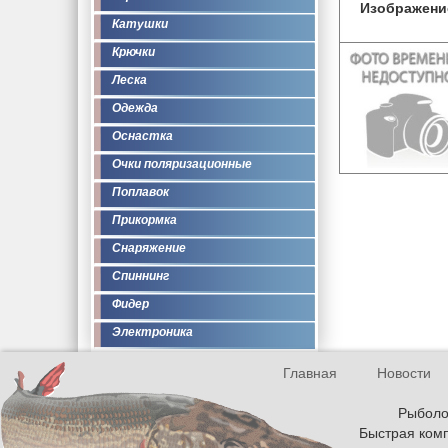
Изображени
Катушки
Крючки
Леска
Одежда
Оснастка
Очки поляризационные
Поплавок
Прикормка
Снаряжение
Спиннинг
Фидер
Электроника
Главная
Новости
Рыболов
Быстрая комп