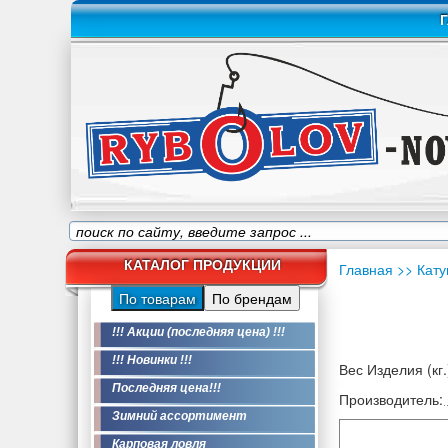
Г
КАТАЛОГ ПРОДУКЦИИ
Главная
>> Кат
По товарам
По брендам
!!! Акции (последняя цена) !!!
!!! Новинки !!!
Вес Изделия (кг.
Последняя цена!!!
Производитель:
Зимний ассортимент
Карповая ловля