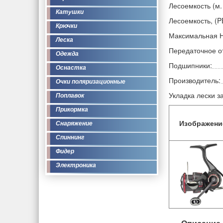
Лесоемкость (м.
Катушки
Лесоемкость, (P
Крючки
Максимальная На
Леска
Передаточное от
Одежда
Подшипники:
Оснастка
Производитель:
Очки поляризационные
Укладка лески за
Поплавок
Прикормка
Изображени
Снаряжение
Спиннинг
Фидер
Электроника