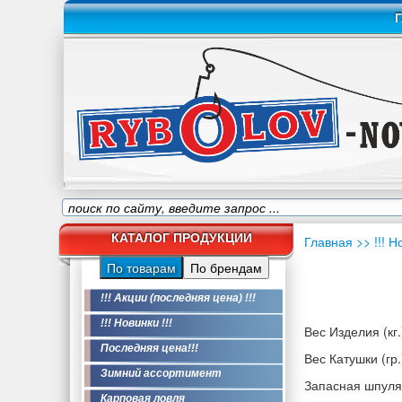
Г
КАТАЛОГ ПРОДУКЦИИ
Главная
>> !!! Н
По товарам
По брендам
!!! Акции (последняя цена) !!!
!!! Новинки !!!
Вес Изделия (кг.
Последняя цена!!!
Вес Катушки (гр.
Зимний ассортимент
Запасная шпуля
Карповая ловля