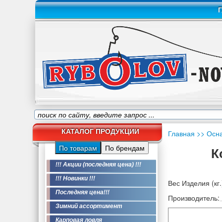
Г
КАТАЛОГ ПРОДУКЦИИ
Главная
>> Осн
По товарам
По брендам
К
!!! Акции (последняя цена) !!!
!!! Новинки !!!
Вес Изделия (кг.
Последняя цена!!!
Производитель:
Зимний ассортимент
Карповая ловля