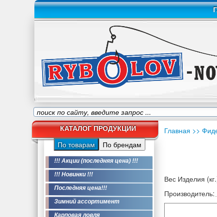
Г
КАТАЛОГ ПРОДУКЦИИ
Главная
>> Фид
По товарам
По брендам
!!! Акции (последняя цена) !!!
!!! Новинки !!!
Вес Изделия (кг.
Последняя цена!!!
Производитель:
Зимний ассортимент
Карповая ловля