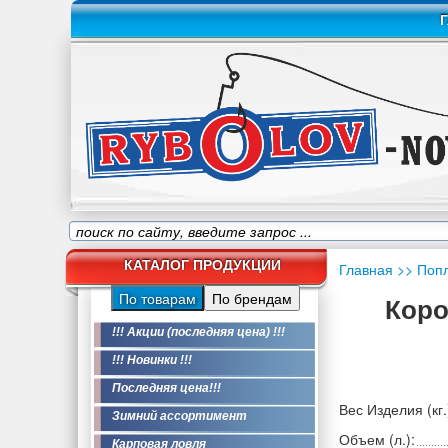
Г
КАТАЛОГ ПРОДУКЦИИ
Главная
>> Поп
По товарам
По брендам
Коро
!!! Акции (последняя цена) !!!
!!! Новинки !!!
Последняя цена!!!
Вес Изделия (кг.
Зимний ассортимент
Объем (л.):
Карповая ловля