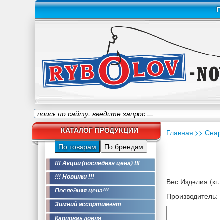
Г
КАТАЛОГ ПРОДУКЦИИ
Главная
>> Сна
По товарам
По брендам
!!! Акции (последняя цена) !!!
!!! Новинки !!!
Вес Изделия (кг.
Последняя цена!!!
Производитель:
Зимний ассортимент
Карповая ловля