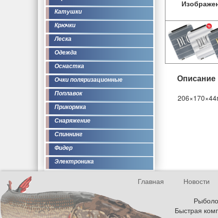
Изображе
Катушки
Крючки
Леска
Одежда
Оснастка
Описание
Очки поляризационные
Поплавок
206×170×4
Прикормка
Снаряжение
Спиннинг
Фидер
Электроника
Главная
Новости
Рыболов
Быстрая комп