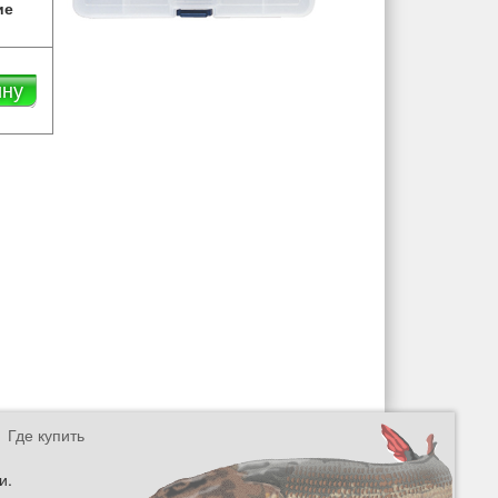
ие
ину
Где купить
и.