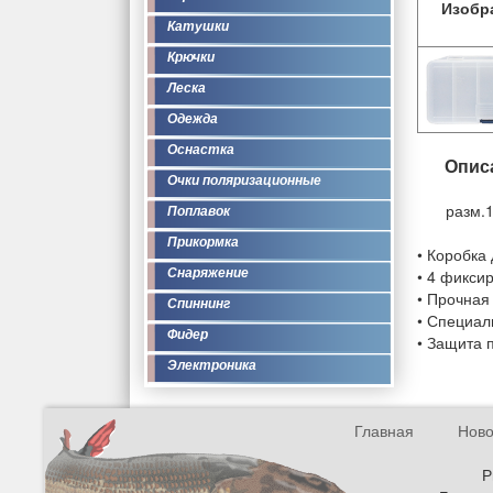
Изобр
Катушки
Крючки
Леска
Одежда
Оснастка
Опис
Очки поляризационные
разм.
Поплавок
Прикормка
• Коробка
Снаряжение
• 4 фикси
• Прочная
Спиннинг
• Специал
Фидер
• Защита 
Электроника
Главная
Ново
Р