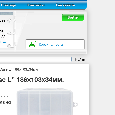
Помощь
Контакты
Где купить
Войти
-30
26
-88
h.ru
Корзина пуста
Case L" 186х103х34мм.
e L" 186х103х34мм.
MEIHO