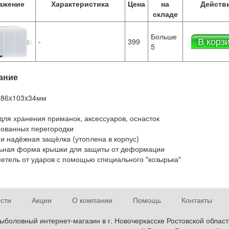
ажение
Характеристика
Цена
на
Действ
складе
Больше
В корз
-
399
5
ание
186x103x34мм
 для хранения приманок, аксессуаров, оснасток
рованных перегородки
 и надёжная защёлка (утоплена в корпус)
ьная форма крышки для защиты от деформации
петель от ударов с помощью специального "козырька"
сти
Акции
О компании
Помощь
Контакты
ыболовный интернет-магазин в г. Новочеркасске Ростовской област