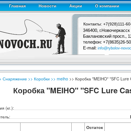
Главная
Новости
Акции
О компании
Контакты: +7(928)111-60
346400, г.Новочеркасск
Баклановский просп., 1
телефон: +7(8635)26-50
E-mail:
info@rybolov-novoc
> Снаряжение
>> Коробки
>> meiho
>> Коробка "MEIHO" "SFC Lure 
Коробка "MEIHO" "SFC Lure Cas
я (кг.):
тель:
Остаток