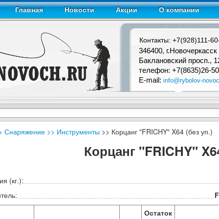
Главная
Новости
Акции
О компании
Контакты: +7(928)111-60
346400, г.Новочеркасск
Баклановский просп., 1
телефон: +7(8635)26-50
E-mail:
info@rybolov-novoc
> Снаряжение
>> Инструменты
>> Корцанг "FRICHY" X64 (без уп.)
Корцанг "FRICHY" X64
я (кг.):
тель:
F
Остаток