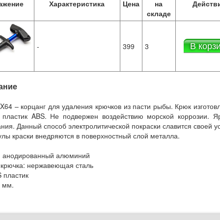
ажение
Характеристика
Цена
на
Действ
складе
В корз
-
399
3
ание
 X64 – корцанг для удаления крючков из пасти рыбы. Крюк изгото
 пластик ABS. Не подвержен воздействию морской коррозии. Я
ния. Данный способ электролитической покраски славится своей ус
улы краски внедряются в поверхностный слой металла.
: анодированный алюминий
крючка: нержавеющая сталь
S пластик
 мм.