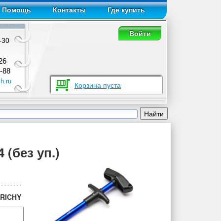
Помощь
Контакты
Где купить
Войти
-30
26
-88
h.ru
Корзина пуста
 (без уп.)
RICHY