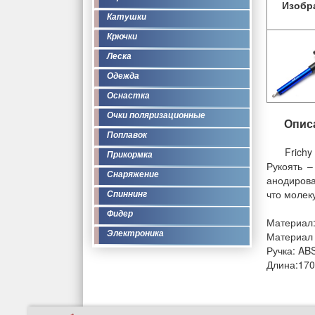
Изобр
Катушки
Крючки
Леска
Одежда
Оснастка
Очки поляризационные
Опис
Поплавок
Frichy
Прикормка
Рукоять –
Снаряжение
анодирова
что молек
Спиннинг
Фидер
Материал
Электроника
Материал 
Ручка: AB
Длина:170