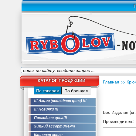
Г
КАТАЛОГ ПРОДУКЦИИ
Главная
>> Крю
По товарам
По брендам
!!! Акции (последняя цена) !!!
!!! Новинки !!!
Вес Изделия (кг.
Последняя цена!!!
Производитель:
Зимний ассортимент
Карповая ловля