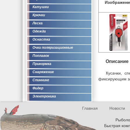
Изображени
Катушки
Крючки
Леска
Одежда
Оснастка
Очки поляризационные
Поплавок
Описание
Прикормка
Снаряжение
Кусачки, с
фиксирующим за
Спиннинг
Фидер
Электроника
Главная
Новости
Рыболов
Быстрая комп