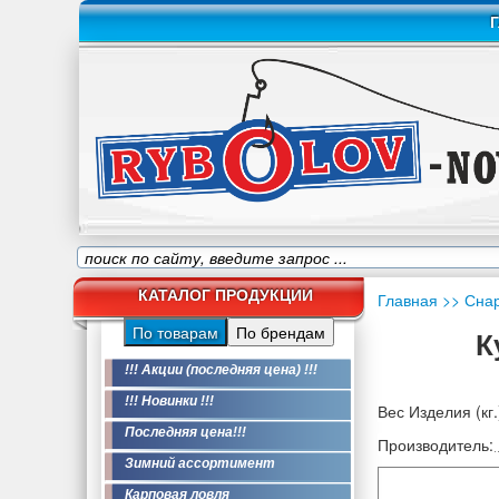
Г
КАТАЛОГ ПРОДУКЦИИ
Главная
>> Сна
По товарам
По брендам
К
!!! Акции (последняя цена) !!!
!!! Новинки !!!
Вес Изделия (кг.
Последняя цена!!!
Производитель:
Зимний ассортимент
Карповая ловля