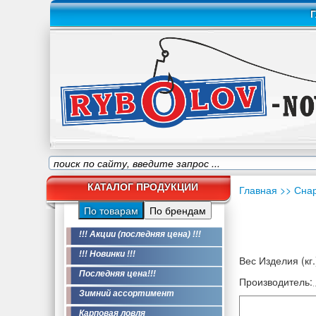
Г
КАТАЛОГ ПРОДУКЦИИ
Главная
>> Сна
По товарам
По брендам
!!! Акции (последняя цена) !!!
!!! Новинки !!!
Вес Изделия (кг.
Последняя цена!!!
Производитель:
Зимний ассортимент
Карповая ловля