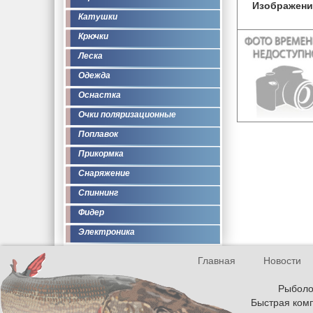
Изображени
Катушки
Крючки
Леска
Одежда
Оснастка
Очки поляризационные
Поплавок
Прикормка
Снаряжение
Спиннинг
Фидер
Электроника
Главная
Новости
Рыболов
Быстрая комп