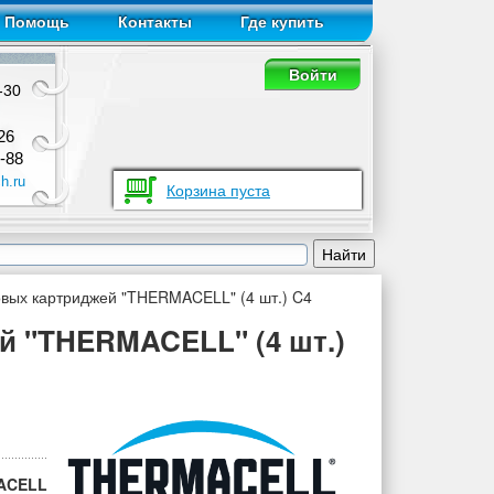
Помощь
Контакты
Где купить
Войти
-30
26
-88
h.ru
Корзина пуста
овых картриджей "THERMACELL" (4 шт.) C4
й "THERMACELL" (4 шт.)
ACELL