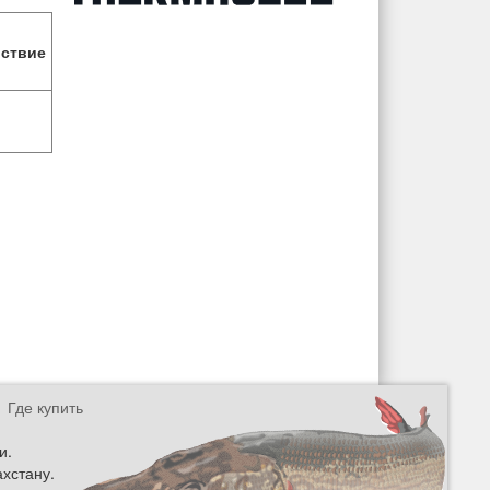
ствие
Где купить
и.
ахстану.