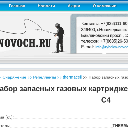
Главная
Новости
Акции
О компании
Контакты: +7(928)111-60
346400, г.Новочеркасск
Баклановский просп., 1
телефон: +7(8635)26-50
E-mail:
info@rybolov-novoc
> Снаряжение
>> Репелленты
>> thermacell
>> Набор запасных газ
абор запасных газовых картридже
C4
я (кг.):
тель:
THERM