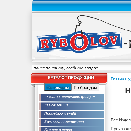
КАТАЛОГ ПРОДУКЦИИ
Главная
>
По товарам
По брендам
Н
!!! Акции (последняя цена) !!!
!!! Новинки !!!
Последняя цена!!!
Вес Издели
Зимний ассортимент
Производи
Карповая ловля