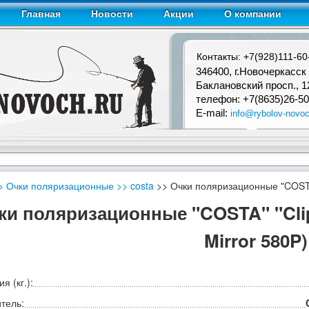
Главная
Новости
Акции
О компании
Контакты: +7(928)111-60
346400, г.Новочеркасск
Баклановский просп., 1
телефон: +7(8635)26-50
E-mail:
info@rybolov-novoc
> Очки поляризационные
>> costa
>> Очки поляризационные "COSTA" 
ки поляризационные "COSTA" "Clipp
Mirror 580P)
я (кг.):
тель: