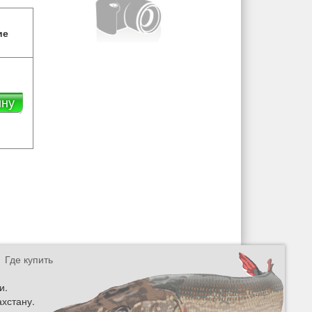
ие
ину
Где купить
и.
ахстану.