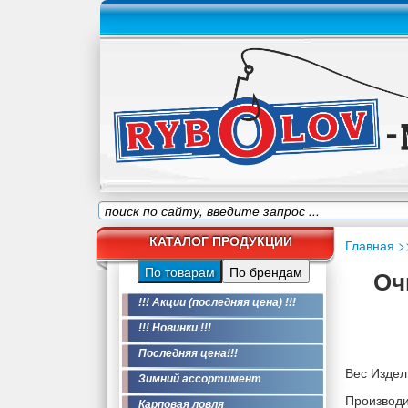
КАТАЛОГ ПРОДУКЦИИ
Главная
>
По товарам
По брендам
Оч
!!! Акции (последняя цена) !!!
!!! Новинки !!!
Последняя цена!!!
Вес Издели
Зимний ассортимент
Производи
Карповая ловля