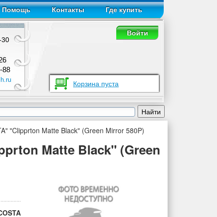
Помощь
Контакты
Где купить
Войти
-30
26
-88
h.ru
Корзина пуста
"Clipprton Matte Black" (Green Mirror 580P)
rton Matte Black" (Green
COSTA