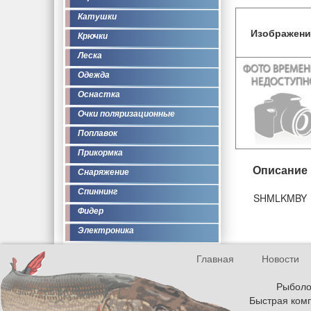
Катушки
Изображени
Крючки
Леска
Одежда
Оснастка
Очки поляризационные
Поплавок
Прикормка
Описание
Снаряжение
Спиннинг
SHMLKMBY
Фидер
Электроника
Главная
Новости
Рыболов
Быстрая комп