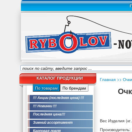
Г
КАТАЛОГ ПРОДУКЦИИ
Главная
>> Очк
По товарам
По брендам
Очк
!!! Акции (последняя цена) !!!
!!! Новинки !!!
Последняя цена!!!
Вес Изделия (кг.
Зимний ассортимент
Производитель:
Карповая ловля