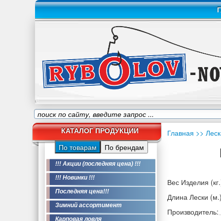
Г
КАТАЛОГ ПРОДУКЦИИ
Главная
>> Леск
По товарам
По брендам
!!! Акции (последняя цена) !!!
!!! Новинки !!!
Вес Изделия (кг.
Последняя цена!!!
Длина Лески (м.)
Зимний ассортимент
Производитель:
Карповая ловля