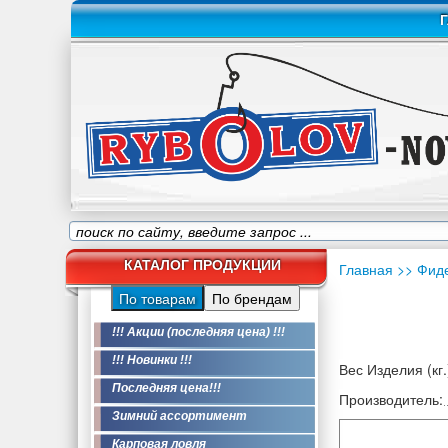
Г
КАТАЛОГ ПРОДУКЦИИ
Главная
>> Фид
По товарам
По брендам
!!! Акции (последняя цена) !!!
!!! Новинки !!!
Вес Изделия (кг.
Последняя цена!!!
Производитель:
Зимний ассортимент
Карповая ловля