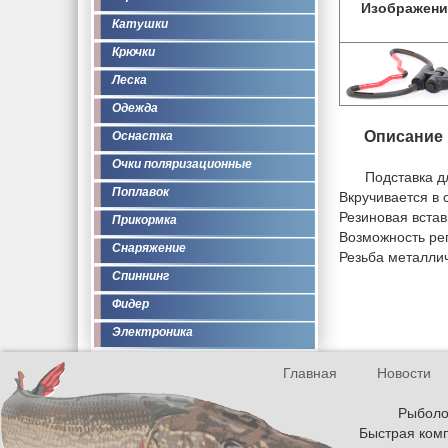
Изображени
Катушки
Крючки
Леска
Одежда
Описание
Оснастка
Очки поляризационные
Подставка д
Поплавок
Вкручивается в 
Резиновая встав
Прикормка
Возможность рег
Снаряжение
Резьба металли
Спиннинг
Фидер
Электроника
Главная
Новости
Рыболов
Быстрая комп