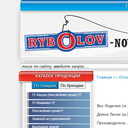
Г
КАТАЛОГ ПРОДУКЦИИ
Главная
>> Осн
По товарам
По брендам
!!! Акции (последняя цена) !!!
!!! Новинки !!!
Вес Изделия (кг.
Последняя цена!!!
Длина Лески (м.)
Зимний ассортимент
Производитель:
Карповая ловля