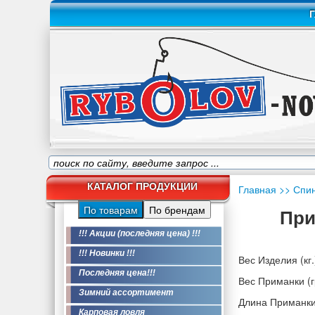
Г
КАТАЛОГ ПРОДУКЦИИ
Главная
>> Спи
По товарам
По брендам
При
!!! Акции (последняя цена) !!!
!!! Новинки !!!
Вес Изделия (кг.
Последняя цена!!!
Вес Приманки (гр
Зимний ассортимент
Длина Приманки
Карповая ловля