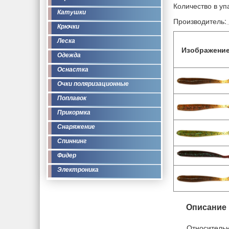
Количество в уп
Катушки
Производитель:
Крючки
Леска
Изображени
Одежда
Оснастка
Очки поляризационные
Поплавок
Прикормка
Снаряжение
Спиннинг
Фидер
Электроника
Описание
Относительн