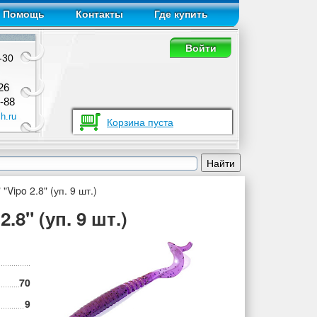
Помощь
Контакты
Где купить
Войти
-30
26
-88
h.ru
Корзина пуста
Vipo 2.8" (уп. 9 шт.)
8" (уп. 9 шт.)
70
9