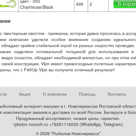
цвет - 055
В корз
499
2
Chartreuse/Black
ание
с твистерным хвостом - приманка, которая давно просилась в асс
чики компании уделили особое внимание созданию идеального
 обладает крайне стабильной игрой на разных скоростях проводки.
манки наделено оптимальной толщиной для использования в 
 видах оснасток, обладает необходимой мягкостью, но при этом и
 своей конструкции, Vipo имеет превосходные полетные характерис
рены, что с FishUp Vipo вы получите отличный результат!
сти
Акции
О компании
Помощь
Контакты
ыболовный интернет-магазин в г. Новочеркасске Ростовской област
 комплектация заказов и доставка по всей России, Беларуси и Каз
Продуманный ассортимент, низкие цены, гарантия.
rybolov-novoch.ru +79281116030 (WhatsApp, Telegram)
© 2026 "Рыболов-Новочеркасск"