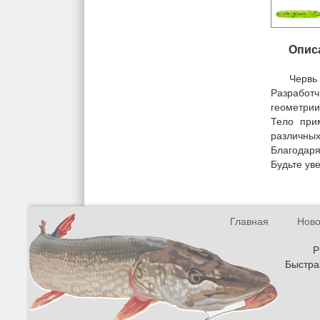
Опис
Червь 
Разработ
геометрии
Тело при
различных
Благодаря
Будьте уве
Главная
Ново
Р
Быстрая