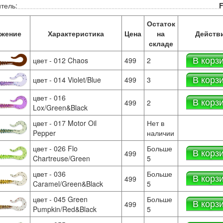
тель:
F
Остаток
жение
Характеристика
Цена
на
Действ
складе
В корз
цвет - 012 Chaos
499
2
В корз
цвет - 014 Violet/Blue
499
3
цвет - 016
В корз
499
2
Lox/Green&Black
цвет - 017 Motor Oil
Нет в
Pepper
наличии
цвет - 026 Flo
Больше
В корз
499
Chartreuse/Green
5
цвет - 036
Больше
В корз
499
Caramel/Green&Black
5
цвет - 045 Green
Больше
В корз
499
Pumpkin/Red&Black
5