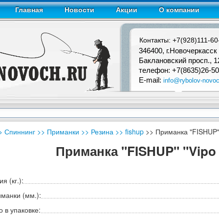
Главная
Новости
Акции
О компании
Контакты: +7(928)111-60
346400, г.Новочеркасск
Баклановский просп., 1
телефон: +7(8635)26-50
E-mail:
info@rybolov-novoc
> Спиннинг
>> Приманки
>> Резина
>> fishup
>> Приманка "FISHUP" "
Приманка "FISHUP" "Vipo 2.
я (кг.):
манки (мм.):
 в упаковке: