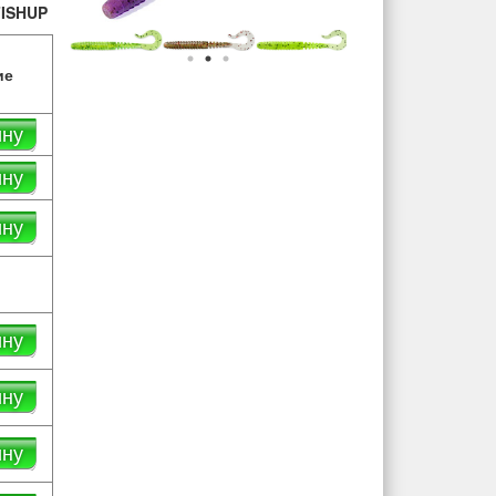
ISHUP
ие
ину
ину
ину
ину
ину
ину